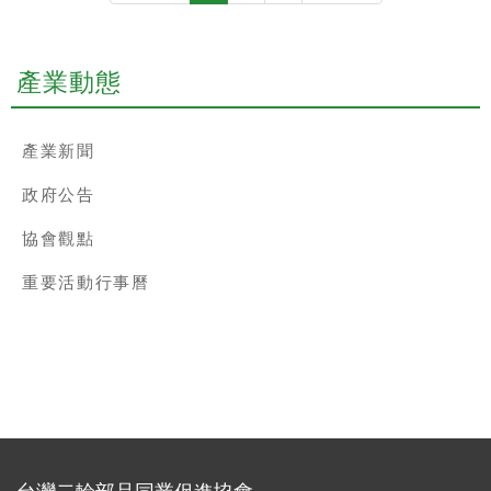
否如期降級尚未可知。 為保
https://youtu.be/bD9Jr91dW9
騎乘機車的過程中， 直接看見與景物
障展商參展最大效益及消除
一同顯示在眼前的必要資訊。 但很遺
觀眾觀展疑慮、 提升安心觀
憾的是， 至今仍沒有任何一項安全帽
產業動態
展熱情， 展會決定即日起
的HUD產品可謂「成功」， 更與「實
暫停2022國際重型機車展
用」二字無緣， 因此未曾成為市場中
7/21-24籌辦業務之推動，
的主流或是新起之秀。 不過這樣的情
產業新聞
待疫情降溫、政策穩定， 大
況或許在未來能夠得到翻轉， 因為身
政府公告
眾恢復正常生活秩序之後再
為世界級安全帽大廠之一的SHOEI，
行推動， 開辦時程將另行公
在近日於東京、大阪舉行的機車展
協會觀點
告。
中， 發表了他們最新的研究成果……
重要活動行事曆
詳細資訊請參考【MOTO 7】
https://www.moto7.net/2022/04/shoei-
opticson.html