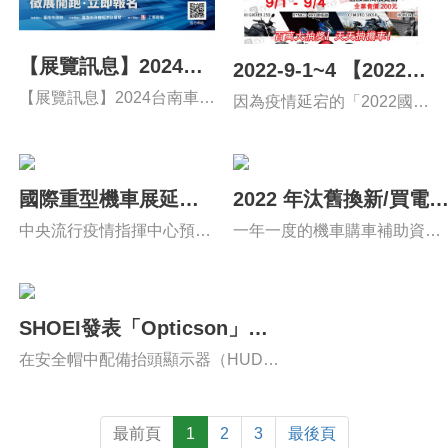
【展覽訊息】2024台
2022-9-1~4 【2022國
南車展再創新高，
際重型機車展】
【展覽訊息】2024台南車展
因為疫情延宕的「2022國際
2025期待更多精彩亮
再創新高，2025期待更多精
重型機車展」將在2022年9
點
彩亮點
月1日至4日於新北市五股工
商展覽中心盛大展開，由於
國際重型機車展延期
2022 年汰舊換新/買電
當前疫情尚未回穩，為了保
通知
機車/七期燃油機車省多
障觀展民眾及參展場廠商的
中央流行疫情指揮中心預計
一年一度的機車購車補助資訊
少？政府補助最強整理
防疫安全，我們特別選在今
七月放寬邊境管制並逐步鬆
又來囉！ 我們整理了 2022 年
包！
年暑假的最終檔期，邀集二
綁口罩， 將從第五類法定傳
購買機車補助方案， 把中央、
輪車廠及精選部品品牌，不
染病調降為 一般管制的第四
地方的補助內容、補助辦法都
SHOEI發表「Opticson」
僅有滿滿的福利優惠，還有
類法定傳染病。 近月來疫情
整理清楚， 想要聰明買車、用
HUD抬頭顯示器專利：Turn
各大品牌重機出展、知名機
迅速進入高峰， 引致快篩隔
盡所有補助買到最便宜的車？
在安全帽中配備抬頭顯示器（HUD）
by turn導航設計！
車媒體與頻道主見面會、天
離等諸多混亂情形產生， 嚴
這一支影片，點進來看就對
並非新鮮事， 過往有許多廠商都嘗試
天抽大獎等勁爆活動內容。
重影響國人商業活動運作及
啦！ 詳細資訊請參考
讓他們的安全帽產品， 能有如科幻電
社會大家生活秩序， 七月是
【2GameSome-有車賞】
最前頁
1
2
3
最後頁
影般， 讓使用者能夠在戴上安全帽、