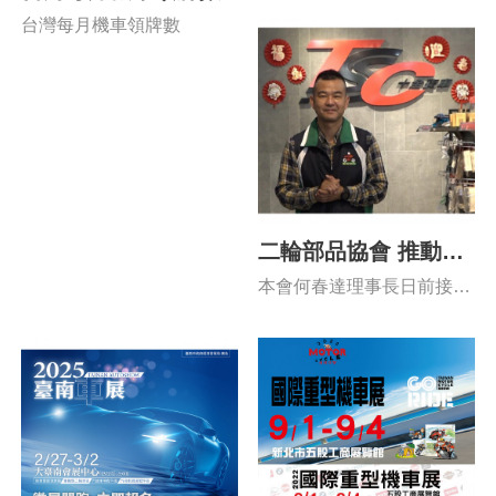
監事交接典禮
台灣每月機車領牌數
二輪部品協會 推動二
輪產業前進！
本會何春達理事長日前接受
工商時報專訪， 暢談協會成
立宗旨與使命， 以及目前機
車零配件產業發展面臨的挑
戰與未來展望。